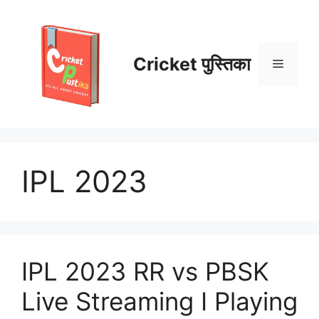
Skip
to
content
Cricket पुस्तिका
Menu
IPL 2023
IPL 2023 RR vs PBSK
Live Streaming I Playing