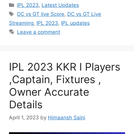
Categories
IPL 2023
,
Latest Updates
Tags
DC vs GT live Score
,
DC vs GT Live
Streaming
,
IPL 2023
,
IPL updates
Leave a comment
IPL 2023 KKR I Players
,Captain, Fixtures ,
Owner Accurate
Details
April 1, 2023
by
Himaansh Saini