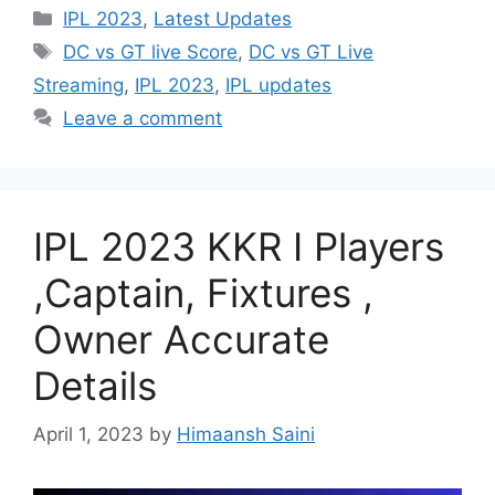
Categories
IPL 2023
,
Latest Updates
Tags
DC vs GT live Score
,
DC vs GT Live
Streaming
,
IPL 2023
,
IPL updates
Leave a comment
IPL 2023 KKR I Players
,Captain, Fixtures ,
Owner Accurate
Details
April 1, 2023
by
Himaansh Saini