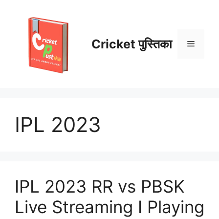
Skip
to
content
Cricket पुस्तिका
Menu
IPL 2023
IPL 2023 RR vs PBSK
Live Streaming I Playing